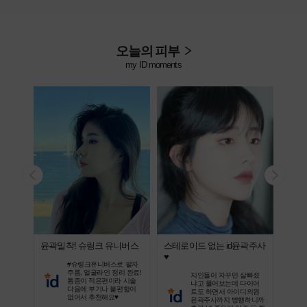
오늘의 피부
my ID moments
윤곽밀착! 슈링크 유니버스
스테로이드 없는 id윤곽주사
지인
♥
비법
, 건조
#슈링크유니버스로 팔자
쥬베룩
주름, 얼굴라인 정리 완료!
지인들이 자꾸만 살빠졌
! 고민
통증이 적은편이라 시술
냐고 물어보는데 다이어
보셨으
다음에 부기나 불편함이
트도 하면서 아이디의원
없어서 추천해요♥
윤곽주사까지 병행하니까