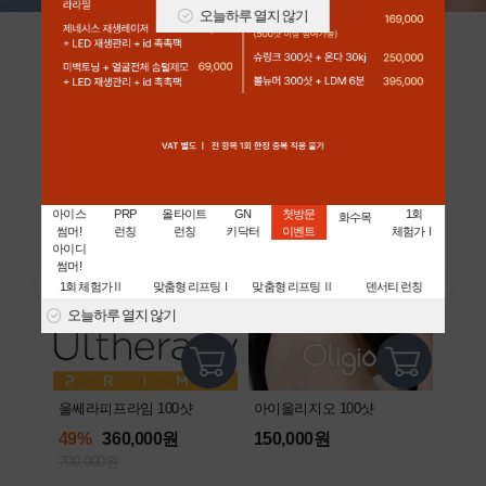
오늘하루 열지 않기
아이디 어워즈 [대상]
전국민 1시술 시급! 스테디셀러
아이스
PRP
올타이트
GN
첫방문
1회
화수목
썸머!
런칭
런칭
키닥터
이벤트
체험가Ⅰ
아이디
썸머!
1회 체험가Ⅱ
맞춤형 리프팅Ⅰ
맞춤형 리프팅 Ⅱ
덴서티 런칭
오늘하루 열지 않기
울쎄라피프라임 100샷
아이올리지오 100샷
리쥬란
49%
360,000원
150,000원
43%
700,000원
350,