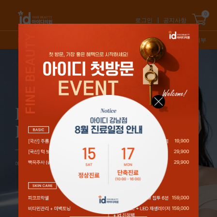
0
로그인
공지사항
카테고리
신상품
스테디셀러
특가/혜택
오늘의피부
1
/
5