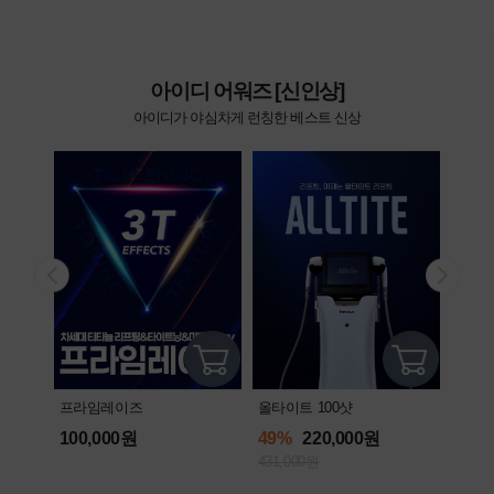
아이디 어워즈 [신인상]
아이디가 야심차게 런칭한 베스트 신상
올타이트 100샷
프라임레이즈
엘라
49%
220,000원
100,000원
592
431,000원