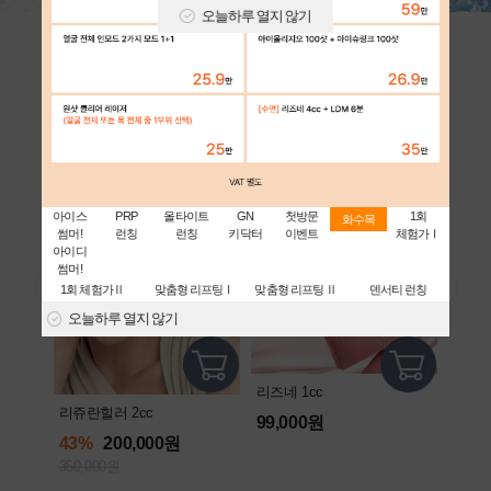
오늘하루 열지 않기
아이디 어워즈 [대상]
전국민 1시술 시급! 스테디셀러
아이스
PRP
올타이트
GN
첫방문
1회
화수목
썸머!
런칭
런칭
키닥터
이벤트
체험가Ⅰ
아이디
썸머!
1회 체험가Ⅱ
맞춤형 리프팅Ⅰ
맞춤형 리프팅 Ⅱ
덴서티 런칭
오늘하루 열지 않기
리즈네 1cc
피코토
리쥬란힐러 2cc
99,000원
44%
43%
200,000원
105,
350,000원