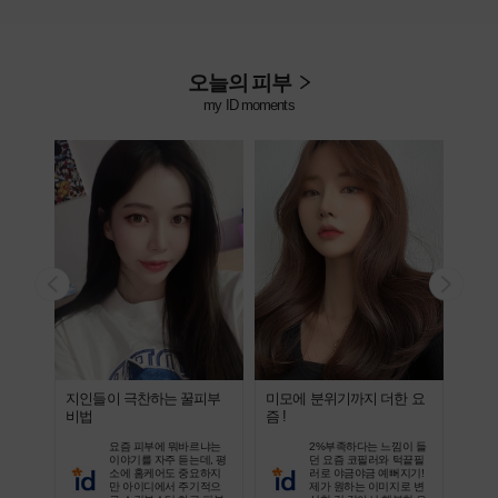
오늘의 피부
my ID moments
곽주사
지인들이 극찬하는 꿀피부
미모에 분위기까지 더한 요
콧대
비법
즘 !
끌어
살빠졌
요즘 피부에 뭐바르냐는
2%부족하다는 느낌이 들
다이어
이야기를 자주 듣는데, 평
던 요즘 코필러와 턱끝필
디의원
소에 홈케어도 중요하지
러로 야금야금 예뻐지기!
하니까
만 아이디에서 주기적으
제가 원하는 이미지로 변