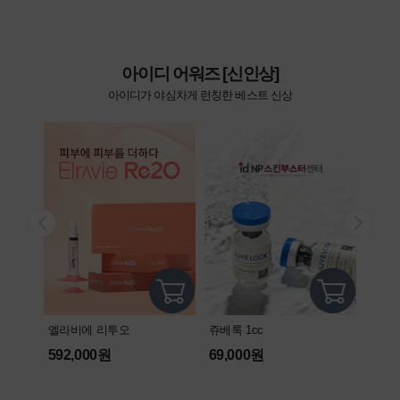
아이디 어워즈 [신인상]
아이디가 야심차게 런칭한 베스트 신상
리즈네
엘라비에 리투오
쥬베룩 1cc
99,
592,000원
69,000원