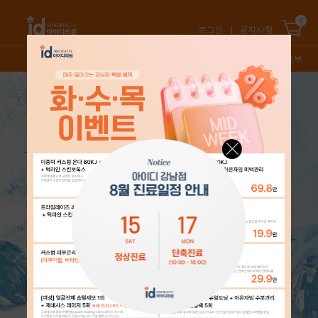
0
로그인
공지사항
카테고리
신상품
스테디셀러
특가/혜택
오늘의피부
3
/
5