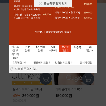
오늘하루 열지 않기
아이디 어워즈 [대상]
전국민 1시술 시급! 스테디셀러
아이스
PRP
올타이트
GN
첫방문
1회
화수목
썸머!
런칭
런칭
키닥터
이벤트
체험가Ⅰ
아이디
썸머!
1회 체험가Ⅱ
맞춤형 리프팅Ⅰ
맞춤형 리프팅 Ⅱ
덴서티 런칭
오늘하루 열지 않기
울쎄라피프라임 100샷
아이올리지오 100샷
리쥬란
49%
360,000원
150,000원
43%
700,000원
350,