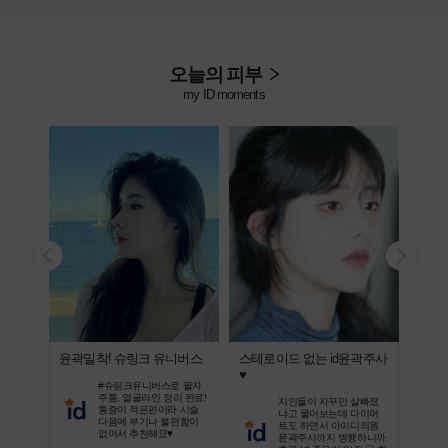
오늘의 피부
my ID moments
윤곽밀착! 슈링크 유니버스
스테로이드 없는 id윤곽주사
지인
♥
비법
, 건조
#슈링크유니버스로 팔자
쥬베룩
주름, 얼굴라인 정리 완료!
지인들이 자꾸만 살빠졌
! 고민
통증이 적은편이라 시술
냐고 물어보는데 다이어
보셨으
다음에 부기나 불편함이
트도 하면서 아이디의원
없어서 추천해요♥
윤곽주사까지 병행하니까