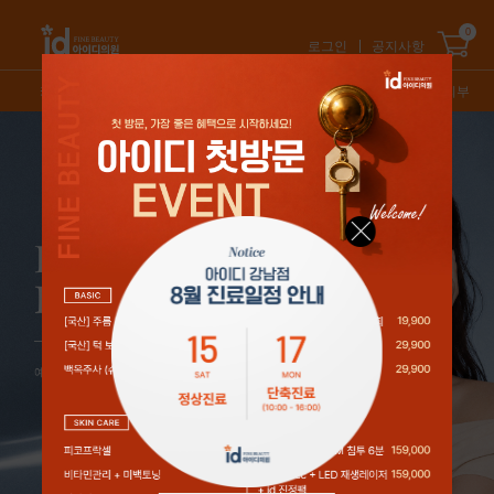
0
로그인
공지사항
카테고리
신상품
스테디셀러
특가/혜택
오늘의피부
1
/
5