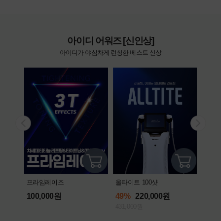
아이디 어워즈 [신인상]
아이디가 야심차게 런칭한 베스트 신상
올타이트 100샷
프라임레이즈
엘라
49%
220,000원
100,000원
592
431,000원