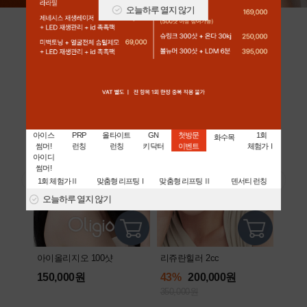
오늘하루 열지 않기
아이디 어워즈 [대상]
전국민 1시술 시급! 스테디셀러
아이스
PRP
올타이트
GN
첫방문
1회
화수목
썸머!
런칭
런칭
키닥터
이벤트
체험가Ⅰ
아이디
썸머!
1회 체험가Ⅱ
맞춤형 리프팅Ⅰ
맞춤형 리프팅 Ⅱ
덴서티 런칭
오늘하루 열지 않기
리즈네
아이올리지오 100샷
리쥬란힐러 2cc
99,
150,000원
43%
200,000원
350,000원