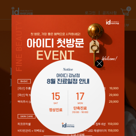
0
로그인
공지사항
카테고리
신상품
스테디셀러
특가/혜택
오늘의피부
2
/
5