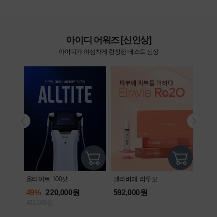
아이디 어워즈 [신인상]
아이디가 야심차게 런칭한 베스트 신상
올타이트 100샷
엘라비에 리투오
쥬베룩
49%
220,000원
592,000원
69,
431,000원