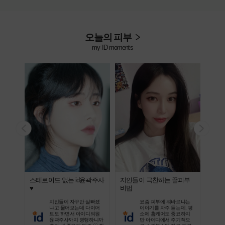
오늘의 피부
my ID moments
니버스
스테로이드 없는 id윤곽주사
지인들이 극찬하는 꿀피부
미모
♥
비법
즘 !
 팔자
 완료!
지인들이 자꾸만 살빠졌
요즘 피부에 뭐바르냐는
 시술
냐고 물어보는데 다이어
이야기를 자주 듣는데, 평
편함이
트도 하면서 아이디의원
소에 홈케어도 중요하지
윤곽주사까지 병행하니까
만 아이디에서 주기적으