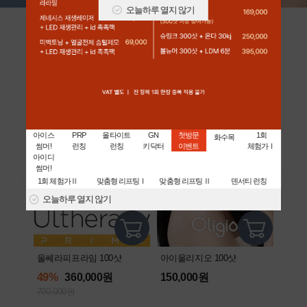
오늘하루 열지 않기
아이디 어워즈 [대상]
전국민 1시술 시급! 스테디셀러
아이스
PRP
올타이트
GN
첫방문
1회
화수목
썸머!
런칭
런칭
키닥터
이벤트
체험가Ⅰ
아이디
썸머!
1회 체험가Ⅱ
맞춤형 리프팅Ⅰ
맞춤형 리프팅 Ⅱ
덴서티 런칭
오늘하루 열지 않기
울쎄라피프라임 100샷
아이올리지오 100샷
리쥬란
49%
360,000원
150,000원
43%
700,000원
350,