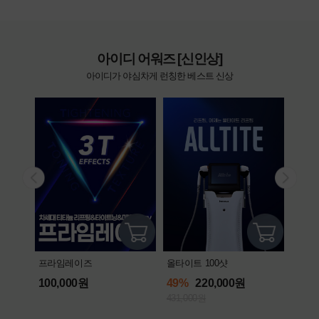
아이디 어워즈 [신인상]
아이디가 야심차게 런칭한 베스트 신상
올타이트 100샷
프라임레이즈
엘라
49%
220,000원
100,000원
592
431,000원