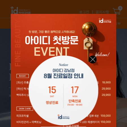
0
로그인
공지사항
카테고리
신상품
스테디셀러
특가/혜택
오늘의피부
1
/
5