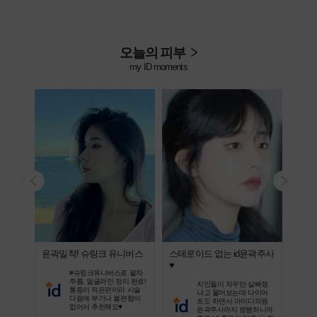
오늘의 피부
my ID moments
윤곽밀착! 슈링크 유니버스
스테로이드 없는 id윤곽주사
지인
♥
비법
, 건조
#슈링크유니버스로 팔자
쥬베룩
주름, 얼굴라인 정리 완료!
지인들이 자꾸만 살빠졌
! 고민
통증이 적은편이라 시술
냐고 물어보는데 다이어
보셨으
다음에 부기나 불편함이
트도 하면서 아이디의원
없어서 추천해요♥
윤곽주사까지 병행하니까