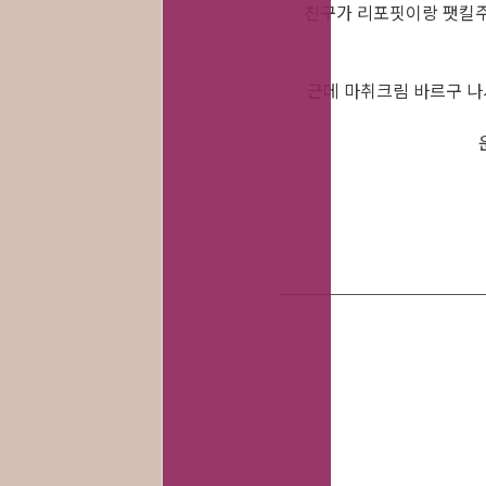
친구가 리포핏이랑 팻킬주
근데 마취크림 바르구 나