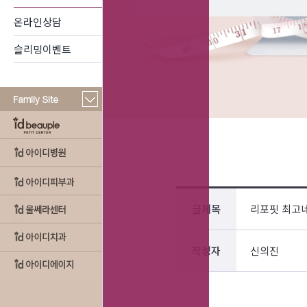
온라인상담
슬리밍이벤트
글제목
리포핏 최고
작성자
신의진