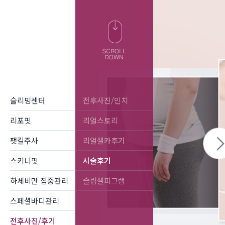
슬리밍센터
전후사진/인치
리포핏
리얼스토리
팻킬주사
리얼셀카후기
스키니핏
시술후기
하체비만 집중관리
슬림셀피그램
스페셜바디관리
전후사진/후기