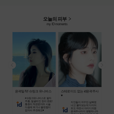
오늘의 피부
my ID moments
윤곽밀착! 슈링크 유니버스
스테로이드 없는 id윤곽주사
지인
♥
비법
, 건조
#슈링크유니버스로 팔자
쥬베룩
주름, 얼굴라인 정리 완료!
지인들이 자꾸만 살빠졌
! 고민
통증이 적은편이라 시술
냐고 물어보는데 다이어
보셨으
다음에 부기나 불편함이
트도 하면서 아이디의원
없어서 추천해요♥
윤곽주사까지 병행하니까