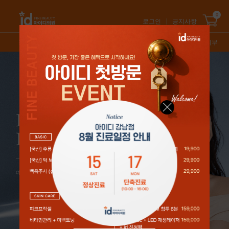
0
로그인
공지사항
카테고리
신상품
스테디셀러
특가/혜택
오늘의피부
1
/
5