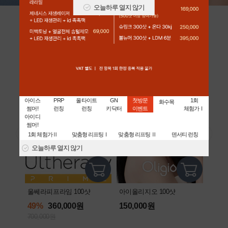
오늘하루 열지 않기
아이디 어워즈 [대상]
전국민 1시술 시급! 스테디셀러
아이스
PRP
올타이트
GN
첫방문
1회
화수목
썸머!
런칭
런칭
키닥터
이벤트
체험가Ⅰ
아이디
썸머!
1회 체험가Ⅱ
맞춤형 리프팅Ⅰ
맞춤형 리프팅 Ⅱ
덴서티 런칭
오늘하루 열지 않기
울쎄라피프라임 100샷
아이올리지오 100샷
리쥬란
49%
360,000원
150,000원
43%
700,000원
350,