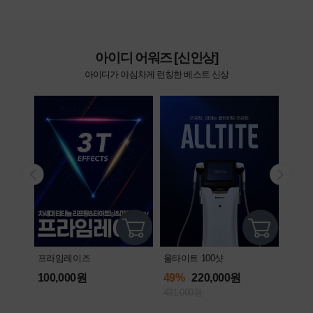
아이디 어워즈 [신인상]
아이디가 야심차게 런칭한 베스트 신상
올타이트 100샷
프라임레이즈
엘라
49%
220,000원
100,000원
592
431,000원